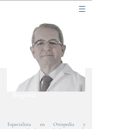
Centro Médico Imbanaco.
Clínica de Artritis y Reumatología.
Reemplazos Articulares.
Carrera 38 A Nº 5A-66
Cali, Colombia
Biografía
Especialista en Ortopedia y