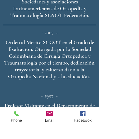
Sociedades y asociaciones
Latinoamericanas de Ortopedia y
Traumatología SLAOT Federación.
- 2007 -
Orden al Merito SCCOT en el Grado de
Exaltación. Otorgada por la Sociedad
Colombiana de Cirugía Ortopédica y
Traumatología por el tiempo, dedicación,
trayectoria y esfuerzo dado a la
Ortopedia Nacional y a la educación.
- 1997 -
Profesor Visitante en el Departamento de
Ortopedia y Traumatología del Shriners
Hospital of Chicago.
Phone
Email
Facebook