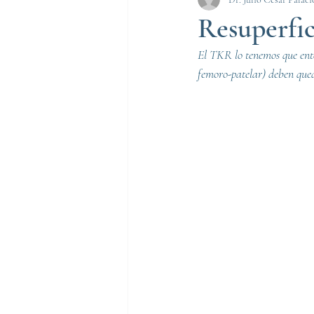
Resuperfici
El TKR lo tenemos que enten
femoro-patelar) deben qu