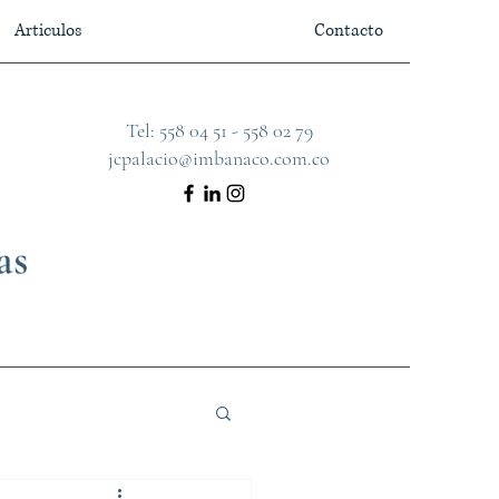
Articulos
Contacto
Tel:
558 04 51
-
558 02 79
jcpalacio@imbanaco.com.co