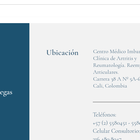
articu
está...
Ubicación
Centro Médico Imba
Clínica de Artritis y
Reumatología. Reem
Articulares.
Carrera 38 A Nº 5A-
Cali, Colombia
Teléfonos:
+57 (2) 5580451 - 55
Celular Consultorio:
316 480 8047