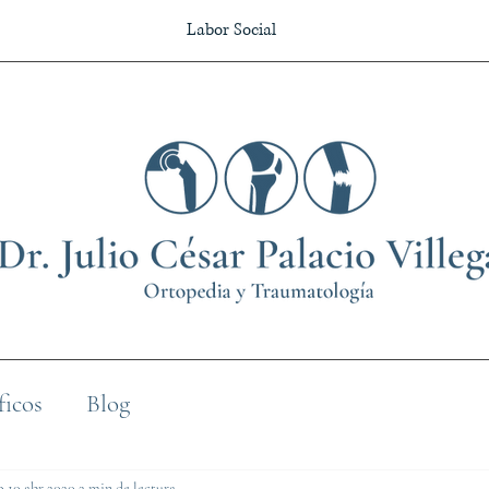
Labor Social
ficos
Blog
o
10 abr 2020
2 min de lectura