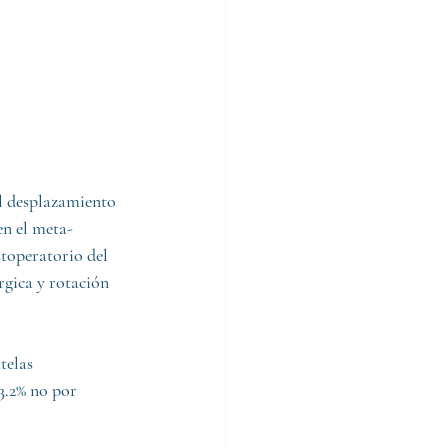
l desplazamiento 
en el meta-
stoperatorio del 
rgica y rotación 
telas 
3.2% no por 