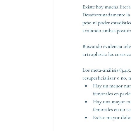
Existe hoy mucha liter
Desafortunadamente la g
peso ni poder estadístic
avalando ambas postura
Buscando evidencia sele
artroplastia las cosas c
Los meta-análisis (3,4,5
resuperficializar o no,
Hay un menor nume
femorales en pacien
Hay una mayor tasa
femorales en no re
Existe mayor dolor