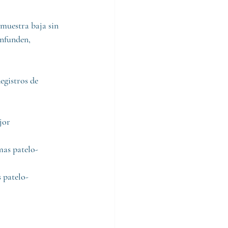
muestra baja sin 
onfunden, 
egistros de 
jor 
mas patelo-
 patelo-