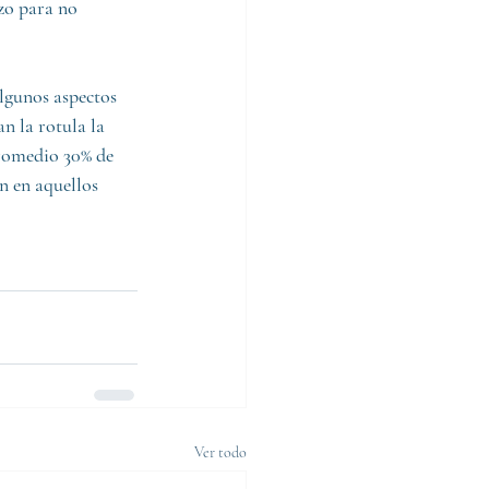
zo para no 
lgunos aspectos 
n la rotula la 
promedio 30% de 
n en aquellos 
Ver todo